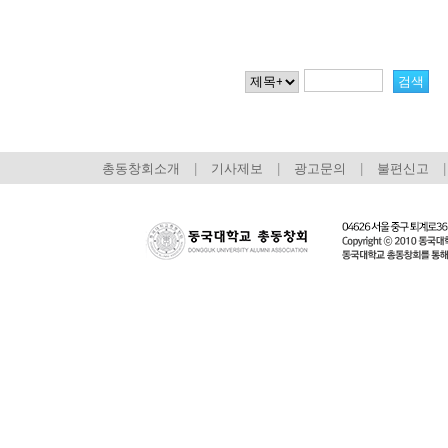
총동창회소개
|
기사제보
|
광고문의
|
불편신고
|
회장 인사말
이사장 인사말
총동창회
상임위원회
임원 현황
모교 소
감사
연혁·사업실적
지부·지
연혁
역대 이사장
언론에 
역대회장
정관
동창회
회칙
결산 공시
포토뉴
회장 및 감사 선임규정
기부금
영상갤
찾아오시는 길