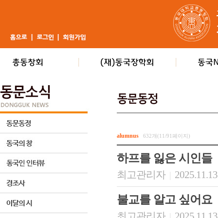
alumnus
632개(11/91페이지)
하프를 잃은 시인들
최고관리자
2025.11.13
|
불교를 알고 싶어요
최고관리자
2025.11.13
|