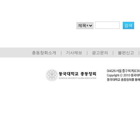
총동창회소개
|
기사제보
|
광고문의
|
불편신고
|
회장 인사말
이사장 인사말
총동창회
상임위원회
임원 현황
모교 소
감사
연혁·사업실적
지부·지
연혁
역대 이사장
언론에 
역대회장
정관
동창회
회칙
결산 공시
포토뉴
회장 및 감사 선임규정
기부금
영상갤
찾아오시는 길