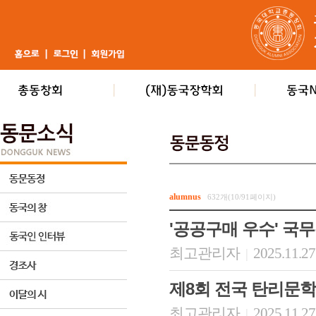
alumnus
632개(10/91페이지)
'공공구매 우수' 국
최고관리자
2025.11.27
|
제8회 전국 탄리문학
최고관리자
2025.11.27
|