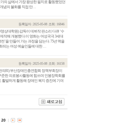
 작가의 삶에서 가장 왕성한 필치로 활동했었던
념의 불화를 직접 만. . .
등록일자 : 2025-05-08
조회 : 16846
영상대학원) 감독이 데뷔작 판소리 다큐 ‘수
를 제작해 개봉했다.이 영화는 여성국극 3세대
전’을 만들어 가는 과정을 담는다. 75년 맥을
는 여성 예술인들에 대한 . . .
등록일자 : 2025-05-08
조회 : 16158
(한의81) 부산장애인총연합회 정책부회장이
 꾸준한 의료봉사활동에 힘쓰며 인봉장학회를
관건립기금 기부자
공지사항
 활발하게 활동해 장애인 복지 증진에 기여
학발전기금 기부자
자유게시판
랑스러운 동국인
회비·장학기금 안내
연락처 수정
동국의료원 혜택
만해마을 할인 혜택
20
지부지회 링크
동문기업 링크