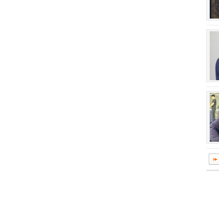
회장 인사말
이사장 인사말
상임위원회
임원 현황
감사
연혁·사업실적
연혁
역대 이사장
역대회장
정관
회칙
결산 공시
회장 및 감사 선임규정
기부금
찾아오시는 길