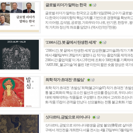
글로벌 리더가 말하는 한국
글로벌 리더가 말하는 한국모교 김환기(일문84) 교수가 글로벌
다.한국이 미래지향적 핵심가치를 기반으로 경쟁력을 확보하고
지 이어령, 김석범, 공로명, 가와무라 미나토, 반기문, 한창우 ,
적 가치와 정신적 좌표를 담았다. (역사인/1만7천원)
‘2300시간, 붓 끝에서 탄생한 세계’
‘2300시간, 붓 끝에서 탄생한 세계’김성문(불교미술20) 작가
에서 4월9일부터 28일까지 열렸다.김 작가는 졸업작품 제작과정
2300시간 졸업작품’이 게시 2주만에 조회수 500만회를 기록하며 
‘ARTUBE_불교미술’에 올린 1분 미만의 짧은 숏폼 영상은 국가유
최학 작가 초대전 ‘초발심’
최학 작가 초대전 ‘초발심’최학(불교미술97) 작가 초대전 ‘초
통 불교회화의 핵심 요소인 필선과 선묘를 중심으로, 우리나라
대에 재해석하는 작품들로 구성됐다. 전시에서 고려와 조선시대
화 작품 15점이 관객을 만났다. 선묘불화는 전통 불교회화 기법 중
싯다르타, 금빛으로 피어나다
싯다르타, 금빛으로 피어나다평생을 금빛 불모(佛母)로 살아온 
구에서 개인전을 개최한다.서울 전시는 4월 23일부터 5월 6일까지