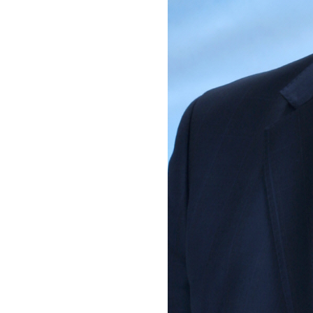
회장 인사말
이사장 인사말
총동창회
상임위원회
임원 현황
모교 소
감사
연혁·사업실적
지부·지
연혁
역대 이사장
언론에 
역대회장
정관
동창회
회칙
결산 공시
포토뉴
회장 및 감사 선임규정
기부금
영상갤
찾아오시는 길