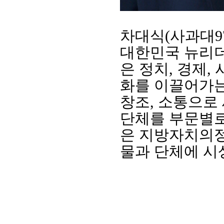
차대식
(
사과대
9
대한민국 뉴리
은 정치
,
경제
,
화를 이끌어가
창조
,
소통으로 
단체를 부문별로
은 지방자치의정
물과 단체에 시