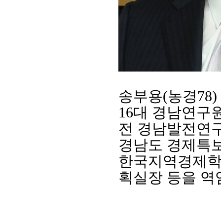
송부용
(
농경
78)
16
대 경남연구
전 경남발전연
회장 인사말
이사장 인사말
총동창회
상임위원회
임원 현황
모교 소
경남도 경제특
감사
연혁·사업실적
지부·지
한국지역경제
연혁
역대 이사장
언론에 
역대회장
정관
동창회
획실장 등을 역
회칙
결산 공시
포토뉴
회장 및 감사 선임규정
기부금
영상갤
찾아오시는 길