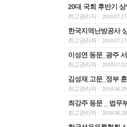
20대 국회 후반기 
최고관리자
2018.07.17
|
한국지역난방공사 상
최고관리자
2018.07.17
|
이성연 동문_광주 
최고관리자
2018.07.02
|
회장 인사말
이사장 인사말
총동창회
김성재 고문_정부 훈
상임위원회
임원 현황
모교 소
감사
연혁·사업실적
지부·지
최고관리자
2018.06.29
|
연혁
역대 이사장
언론에 
역대회장
정관
동창회
최강주 동문 _ 법무
회칙
결산 공시
포토뉴
회장 및 감사 선임규정
기부금
영상갤
최고관리자
2018.06.28
|
찾아오시는 길