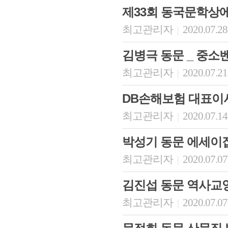
제33회 동국문학상
최고관리자
2020.07.28
|
김병극 동문 _ 중
최고관리자
2020.07.21
|
DB손해보험 대표이
최고관리자
2020.07.14
|
회장 인사말
이사장 인사말
총동창회
박성기 동문 에세이
상임위원회
임원 현황
모교 소
감사
연혁·사업실적
지부·지
최고관리자
2020.07.07
|
연혁
역대 이사장
언론에 
역대회장
정관
동창회
김진섭 동문 역사교
회칙
결산 공시
포토뉴
회장 및 감사 선임규정
기부금
영상갤
최고관리자
2020.07.07
|
찾아오시는 길