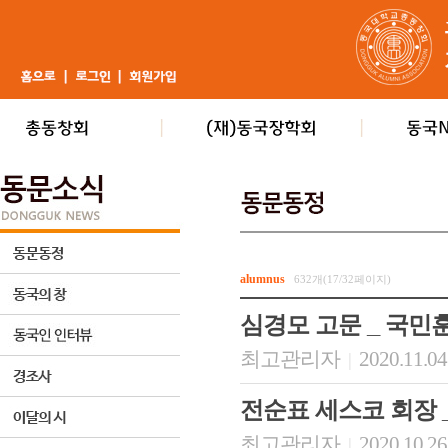
alumnus
632개(17/32페이지)
심경모 고문 _ 국민
최고관리자
2020.11.04
|
전순표 세스코 회장 
최고관리자
2020.10.26
|