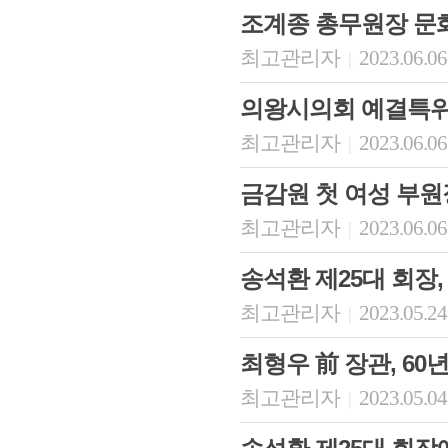
조계종 총무원장 문
최고관리자
2023.06.06
|
의왕시의회 예결특위
최고관리자
2023.06.06
|
금감원 첫 여성 부원
최고관리자
2023.06.06
|
회장 인사말
이사장 인사말
총동창회
송석환 제25대 회장
상임위원회
임원 현황
모교 소
감사
연혁·사업실적
지부·지
최고관리자
2023.05.24
|
연혁
역대 이사장
언론에 
역대회장
정관
동창회
최형우 前 장관, 60년
회칙
결산 공시
포토뉴
회장 및 감사 선임규정
기부금
영상갤
최고관리자
2023.05.04
|
찾아오시는 길