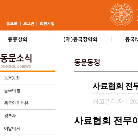
사료협회 전
최고관리자
|
202
사료협회 전무