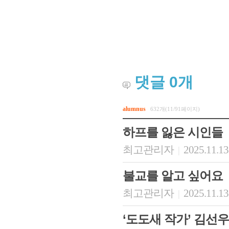
댓글
0
개
alumnus
632개(11/91페이지)
하프를 잃은 시인들
회장 인사말
이사장 인사말
총동창회
상임위원회
임원 현황
모교 소
최고관리자
2025.11.13
|
감사
연혁·사업실적
지부·지
연혁
역대 이사장
언론에 
불교를 알고 싶어요
역대회장
정관
동창회
회칙
결산 공시
포토뉴
최고관리자
2025.11.13
|
회장 및 감사 선임규정
기부금
영상갤
찾아오시는 길
‘도도새 작가’ 김선