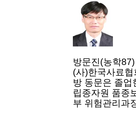
방문진(농학87
(사)한국사료협
방 동문은 졸업
립종자원 품종
부 위험관리과장