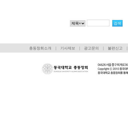
총동창회소개
|
기사제보
|
광고문의
|
불편신고
|
회장 인사말
이사장 인사말
총동창회
상임위원회
임원 현황
모교 소
감사
연혁·사업실적
지부·지
연혁
역대 이사장
언론에 
역대회장
정관
동창회
회칙
결산 공시
포토뉴
회장 및 감사 선임규정
기부금
영상갤
찾아오시는 길