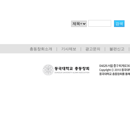
총동창회소개
|
기사제보
|
광고문의
|
불편신고
|
회장 인사말
이사장 인사말
총동창회
상임위원회
임원 현황
모교 소
감사
연혁·사업실적
지부·지
연혁
역대 이사장
언론에 
역대회장
정관
동창회
회칙
결산 공시
포토뉴
회장 및 감사 선임규정
기부금
영상갤
찾아오시는 길