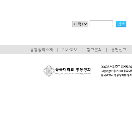
총동창회소개
|
기사제보
|
광고문의
|
불편신고
|
회장 인사말
이사장 인사말
총동창회
상임위원회
임원 현황
모교 소
감사
연혁·사업실적
지부·지
연혁
역대 이사장
언론에 
역대회장
정관
동창회
회칙
결산 공시
포토뉴
회장 및 감사 선임규정
기부금
영상갤
찾아오시는 길