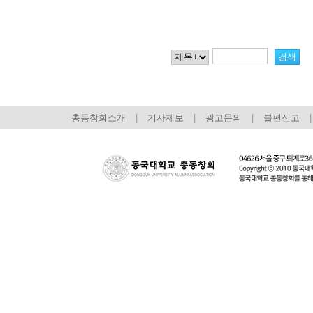
총동창회소개
|
기사제보
|
광고문의
|
불편신고
|
회장 인사말
이사장 인사말
총동창회
상임위원회
임원 현황
모교 소
감사
연혁·사업실적
지부·지
연혁
역대 이사장
언론에 
역대회장
정관
동창회
회칙
결산 공시
포토뉴
회장 및 감사 선임규정
기부금
영상갤
찾아오시는 길