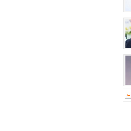
회장 인사말
이사장 인사말
상임위원회
임원 현황
감사
연혁·사업실적
연혁
역대 이사장
역대회장
정관
회칙
결산 공시
회장 및 감사 선임규정
기부금
찾아오시는 길