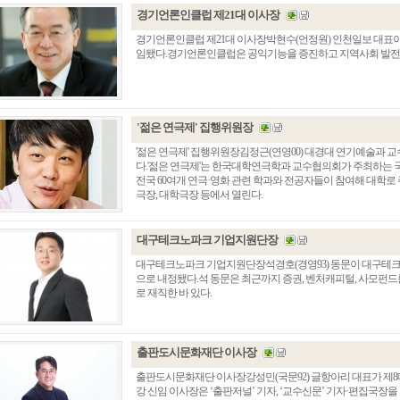
경기언론인클럽 제21대 이사장
경기언론인클럽 제21대 이사장박현수(언정원) 인천일보 대표
임됐다.경기언론인클럽은 공익기능을 증진하고 지역사회 발전 및
'젊은 연극제' 집행위원장
'젊은 연극제' 집행위원장김정근(연영00) 대경대 연기예술과 교
다.'젊은 연극제'는 한국대학연극학과 교수협의회가 주최하는 국
전국 60여개 연극·영화 관련 학과와 전공자들이 참여해 대학로
극장, 대학극장 등에서 열린다.
대구테크노파크 기업지원단장
대구테크노파크 기업지원단장석경호(경영93) 동문이 대구테
으로 내정됐다.석 동문은 최근까지 증권, 벤처캐피털, 사모
로 재직한 바 있다.
출판도시문화재단 이사장
출판도시문화재단 이사장강성민(국문92) 글항아리 대표가 제
강 신임 이사장은 ‘출판저널’ 기자, ‘교수신문’ 기자·편집국장을 