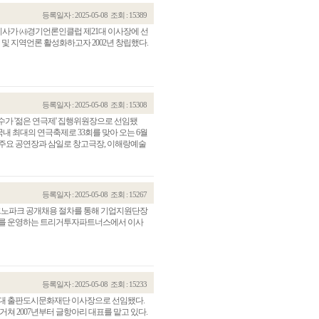
등록일자 : 2025-05-08
조회 : 15389
이사가 ㈔경기언론인클럽 제21대 이사장에 선
 지역언론 활성화하고자 2002년 창립했다.
등록일자 : 2025-05-08
조회 : 15308
수가 '젊은 연극제' 집행위원장으로 선임됐
내 최대의 연극축제로 33회를 맞아 오는 6월
 주요 공연장과 삼일로 창고극장, 이해랑예술
등록일자 : 2025-05-08
조회 : 15267
크노파크 공개채용 절차를 통해 기업지원단장
펀드를 운영하는 트리거투자파트너스에서 이사
등록일자 : 2025-05-08
조회 : 15233
8대 출판도시문화재단 이사장으로 선임됐다.
거쳐 2007년부터 글항아리 대표를 맡고 있다.