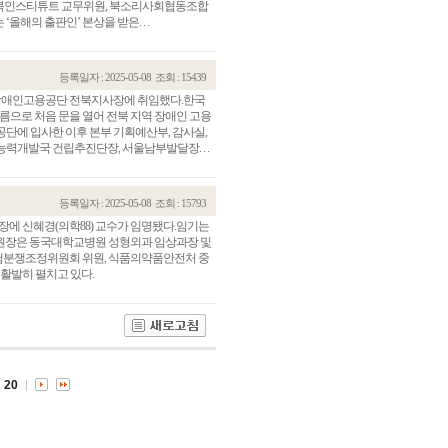
서울북인스티튜트 교무위원, 북소리사회협동조합
올해의 출판인’ 본상을 받은. . .
등록일자 : 2025-05-08
조회 : 15439
장애인고용공단 전북지사장에 취임했다.한국
름으로 처음 문을 열어 전북 지역 장애인 고용
 공단에 입사한 이후 본부 기획예산부, 감사실,
력개발국 건립추진단장, 서울남부발달장. . .
등록일자 : 2025-05-08
조회 : 15793
장에 신혜경(의학88) 교수가 임명됐다.임기는
 경주병원장은 동국대학교병원 성형외과 임상과장 및
관건립기금 기부자
공지사항
험분쟁조정위원회 위원, 식품의약품안전처 중
 활발히 펼치고 있다.
학발전기금 기부자
자유게시판
랑스러운 동국인
회비·장학기금 안내
연락처 수정
동국의료원 혜택
만해마을 할인 혜택
20
지부지회 링크
동문기업 링크