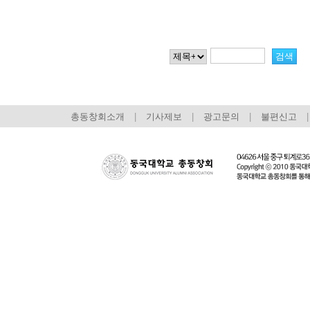
총동창회소개
|
기사제보
|
광고문의
|
불편신고
|
회장 인사말
이사장 인사말
총동창회
상임위원회
임원 현황
모교 소
감사
연혁·사업실적
지부·지
연혁
역대 이사장
언론에 
역대회장
정관
동창회
회칙
결산 공시
포토뉴
회장 및 감사 선임규정
기부금
영상갤
찾아오시는 길