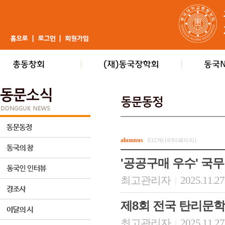
alumnus
632개(10/91페이지)
'공공구매 우수' 국
최고관리자
2025.11.27
|
제8회 전국 탄리문학
최고관리자
2025.11.27
|