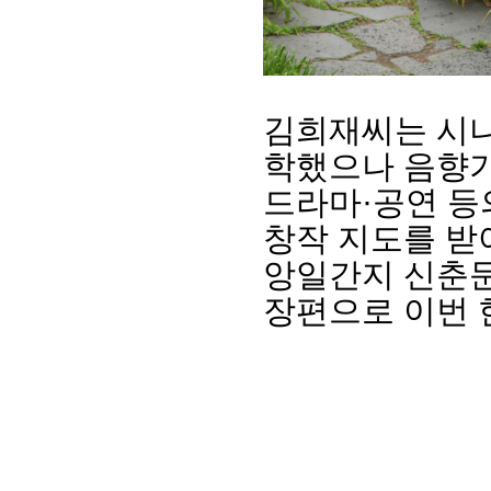
김희재씨는 시
학했으나 음향기
드라마
·
공연 등
창작 지도를 받
앙일간지 신춘
회장 인사말
이사장 인사말
총동창회
장편으로 이번
상임위원회
임원 현황
모교 소
감사
연혁·사업실적
지부·지
연혁
역대 이사장
언론에 
역대회장
정관
동창회
회칙
결산 공시
포토뉴
회장 및 감사 선임규정
기부금
영상갤
찾아오시는 길