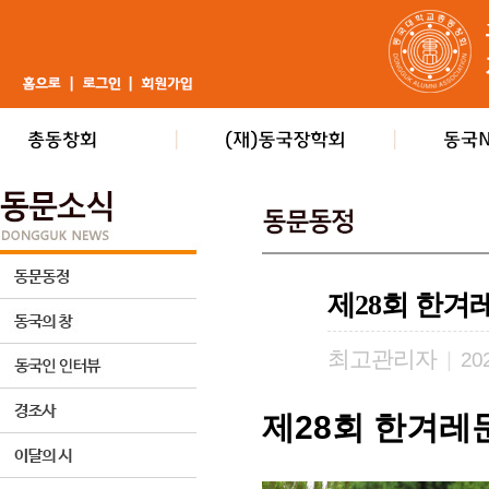
제28회 한겨
최고관리자
|
202
제
28
회 한겨레