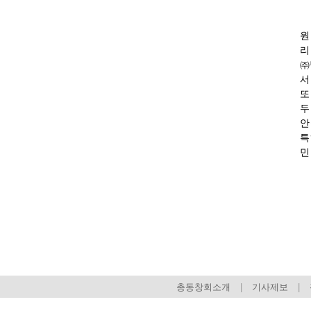
원
리
㈜
서
또
두
안
특
민
회장 인사말
이사장 인사말
상임위원회
임원 현황
감사
연혁·사업실적
연혁
역대 이사장
역대회장
정관
회칙
결산 공시
회장 및 감사 선임규정
기부금
찾아오시는 길
총동창회소개
|
기사제보
|