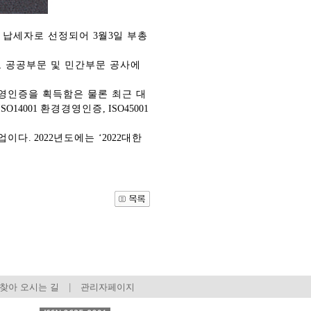
범 납세자로 선정되어
3
월
3
일 부총
 공공부문 및 민간부문 공사에
영인증을 획득함은 물론 최근 대
ISO14001
환경경영인증
, ISO45001
기업이다
. 2022
년도에는
‘2022
대한
관건립기금 기부자
공지사항
학발전기금 기부자
자유게시판
랑스러운 동국인
회비·장학기금 안내
연락처 수정
동국의료원 혜택
만해마을 할인 혜택
지부지회 링크
동문기업 링크
찾아 오시는 길
|
관리자페이지