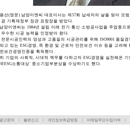
용선
(
영문
)
남양이엔씨 대표이사는 제
57
회 납세자의 날을 맞아 모
 겸 기획재정부 장관 표창장을 받았다
.
남양이앤씨는
1984
년 설립 이래 전기
·
통신
·
소방공사업을 주업종으로
 우수한 시공 능력을 인정받아 왔다
.
 전문시공인력의 양성과 고품질의 시공관리를 위해
ISO9001
품질경
되고 있는
ESG
경영
,
즉 환경 및 근로자 안전보건 이슈 등을 고려해
전보건경영인증을 획득했다
.
히 기업의 사회적
,
시대적 책무를 다하고자
ESG
경영을 실천해온 
국
ESG
소통대상
’
중소기업부분상을 수상하기도 했다
.
총동창회 소식
동문동정
회
모교 소식
동국의 창
장
지부·지회 소식
동국인 인터뷰
자
언론에 비친 동국
경조사
동창회보
이달의 시
포토뉴스
영상갤러리
광고문의
|
불편신고
|
개인정보취급방침
|
이메일무단수집거부
|