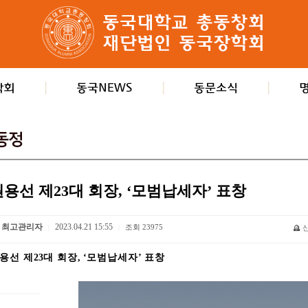
원용선 제23대 회장, ‘모범납세자’ 표창
최고관리자
2023.04.21 15:55
조회
23975
|
|
용선 제
23
대 회장
, ‘
모범납세자
’
표창