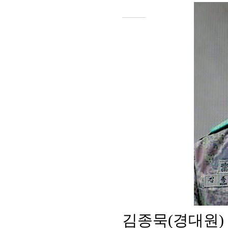
김종묵
(
경대원
)