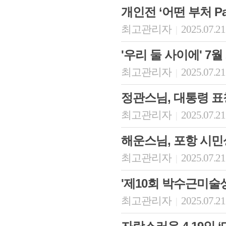
개인전 ‘어떤 부처 Par
최고관리자
2025.07.21
|
'우리 둘 사이에' 7월
최고관리자
2025.07.21
|
정관스님, 대통령 표
최고관리자
2025.07.21
|
회장 인사말
이사장 인사말
총동창회
해운스님, 포항 시민
상임위원회
임원 현황
모교 소
감사
연혁·사업실적
지부·지
최고관리자
2025.07.21
|
연혁
역대 이사장
언론에 
역대회장
정관
동창회
'제10회 박수근미술상
회칙
결산 공시
포토뉴
회장 및 감사 선임규정
기부금
영상갤
최고관리자
2025.07.21
|
찾아오시는 길