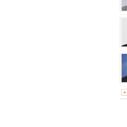
회장 인사말
이사장 인사말
상임위원회
임원 현황
감사
연혁·사업실적
연혁
역대 이사장
역대회장
정관
회칙
결산 공시
회장 및 감사 선임규정
기부금
찾아오시는 길