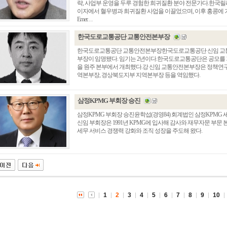
략, 사업부 운영을 두루 경험한 희귀질환 분야 전문가다.한국
이자에서 혈우병과 희귀질환 사업을 이끌었으며, 이후 홍콩에 
Emer. . .
한국도로교통공단 교통안전본부장
한국도로교통공단 교통안전본부장한국도로교통공단 신임 교통안
부장이 임명됐다. 임기는 2년이다.한국도로교통공단은 공모를 
을 원주 본부에서 개최했다.강 신임 교통안전본부장은 정책연
역본부장, 경상북도지부 지역본부장 등을 역임했다.
삼정KPMG 부회장 승진
삼정KPMG 부회장 승진윤학섭(경영84) 회계법인 삼정KPM
신임 부회장은 1991년 KPMG에 입사해 감사와 재무자문 부문
총동창회 소식
동문동정
회
세무 서비스 경쟁력 강화와 조직 성장을 주도해 왔다.
모교 소식
동국의 창
장
지부·지회 소식
동국인 인터뷰
자
언론에 비친 동국
경조사
동창회보
이달의 시
포토뉴스
1
2
3
4
5
6
7
8
9
10
영상갤러리