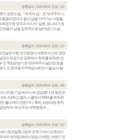
등록일자 : 2026-08-04
조회 : 103
간됐다. 장편소설 『제국의 섬』은 제국주의 시
에 휩쓸리면서도 끝내 삶을 이어가는 사람들
를 배경으로 영국과 러시아, 일본, 청나라가 동
초들의 삶을 입체적으로 담아냈다.소설. . .
등록일자 : 2026-08-04
조회 : 125
한국건설연구원 연구원장이 대한토지신탁 경영
설관리 전공으로 공학박사 학위를 취득한 건
방부 군 책임운영기관 전라제주시설단장 등을
다. 또 한국토지주택공사(LH) 기술심사 평
등록일자 : 2026-08-04
조회 : 149
단 모니터링 기업 씨어스에 영입됐다.정 동문은
디애나대학교 켈리 스쿨에서 MBA를 취득한
거친 헬스케어 전문가다. 특히, 심방세동 환자
당하며 국내 주요 대학병원과. . .
등록일자 : 2026-08-04
조회 : 123
제네카 희귀질환사업부 전무가 바이오젠코리
국내외 제약업계에서 영업, 마케팅, 브랜드 전