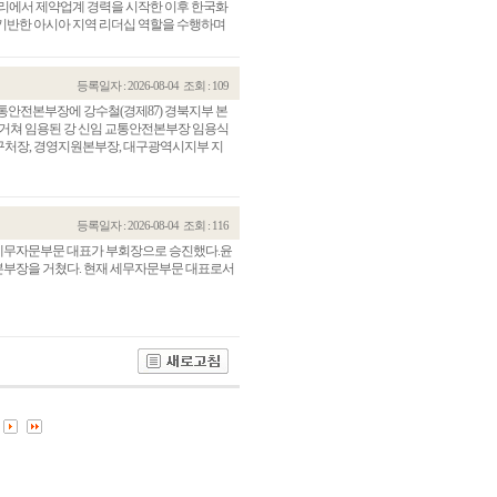
릴리에서 제약업계 경력을 시작한 이후 한국화
기반한 아시아 지역 리더십 역할을 수행하며
등록일자 : 2026-08-04
조회 : 109
전본부장에 강수철(경제87) 경북지부 본
거쳐 임용된 강 신임 교통안전본부장 임용식
구처장, 경영지원본부장, 대구광역시지부 지
등록일자 : 2026-08-04
조회 : 116
G 세무자문부문 대표가 부회장으로 승진했다.윤
 본부장을 거쳤다. 현재 세무자문부문 대표로서
관건립기금 기부자
공지사항
학발전기금 기부자
자유게시판
랑스러운 동국인
회비·장학기금 안내
연락처 수정
동국의료원 혜택
만해마을 할인 혜택
지부지회 링크
동문기업 링크