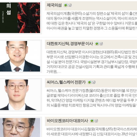
제국의섬
제국의섬이계홍(국문65) 소설가의 장편소설 '제국의 섬'이 출
대의 동아시아를 새롭게 조명하는 역사소설이자, 역사의 파도
에 대한 깊은 헌사다.‘제국의 섬’은 구한말 여수 앞바다 거문도
아시아 패권을 놓고 벌인 치열한 경쟁과 그 소용돌이에 휘말린 민
대한토지신탁, 경영부문 이사
대한토지신탁, 경영부문 이사이경한(산대원05) 前사단법인 
부문 이사로 선임됐다.이경한 이사는 모교에서 건축시공 및 건
설·시설 분야 전문가다. 국방시설본부 경기남부시설단장, 국
거치며 대규모 공공 건설사업의 기획과 관리를 폭넓게 수행해 왔
가위원, . . .
씨어스, 헬스케어 전문가
씨어스, 헬스케어 전문가정훈(물리02) 동문이 웨어러블 AI 진
글로벌 제약사 다이이찌산쿄 코리아 출신으로 졸업 후 미국 인
뒤, 약 19년간 영업·마케팅·디지털 콘텐츠·메디컬 부문을 두루 
의 뇌졸중 예방 치료제인 항응고제 '릭시아나'의 영업·마케팅을 담
바이오젠코리아 대표이사
바이오젠코리아 대표이사김철웅(국제통상95) 한국아스트라
아 새로운 대표이사에 내정됐다.김 신임 대표이사는 20년 이상 