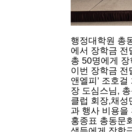
행정대학원 총동
에서 장학금 전
총 50명에게 
이번 장학금 전
회장 인사말
이사장 인사말
총동창회
앤엘피’ 조호걸
상임위원회
임원 현황
모교 소
장 도심스님, 
감사
연혁·사업실적
지부·지
연혁
역대 이사장
언론에 
클럽 회장,채성
역대회장
정관
동창회
회칙
결산 공시
과 행사 비용을
포토뉴
회장 및 감사 선임규정
기부금
영상갤
홍종표 총동문회
찾아오시는 길
생들에게 장학금