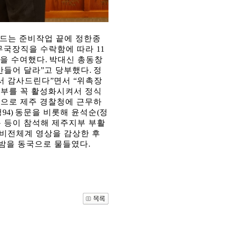
만드는 준비작업 끝에 정한종
무국장직을 수락함에 따라
11
장을 수여했다
.
박대신 총동창
만들어 달라
”
고 당부했다
.
정
서 감사드린다
”
면서
“
위촉장
부를 꼭 활성화시켜서 정식
으로 제주 경찰청에 근무하
행
94)
동문을 비롯해 윤석순
(
정
 등이 참석해 제주지부 부활
관건립기금 기부자
공지사항
 비전체계 영상을 감상한 후
학발전기금 기부자
자유게시판
 밤을 동국으로 물들였다
.
랑스러운 동국인
회비·장학기금 안내
연락처 수정
동국의료원 혜택
만해마을 할인 혜택
지부지회 링크
동문기업 링크