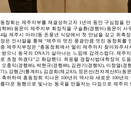
동창회는 제주지부를 재결성하고자
1
년여 동안 구심점을 
임학
80)
동문이 제주지부 회장직을 구슬환
(
경행
91)
동문이 사
월
4
일 제주시 아라
2
동 돈풍년 식당에서 첫 만남을 갖고 위촉
장은 인사말을 통해
“
제주의 멋진 풍광만큼 멋진 동창회를 
한종 제주지부장은
“
총동창회에서 멀리 제주까지 찾아와주셔
 받으니 동국의
DNA
가 살아나는 느낌에 감격스럽다
.
제주지
로 초청 하겠다
”
고 화답했다
.
최응렬 경찰사법대학장의 도움
 오충익
(
경행
86),
박현규
(
경행
88),
김완기
(
경행
92),
이창열
(
경
외
71),
강행근
(
통계
81),
김경희
(
체교
83),
정은선
(
전자계산
85)
동문
총동창회 소식
동문동정
회
 축하하며 총동창회 지나온
100
년의 역사와 새로운
100
년의
모교 소식
동국의 창
장
름다운 동행으로 빛나는 동국을 만들자는 다짐으로 제주의
지부·지회 소식
동국인 인터뷰
자
언론에 비친 동국
경조사
동창회보
이달의 시
포토뉴스
영상갤러리