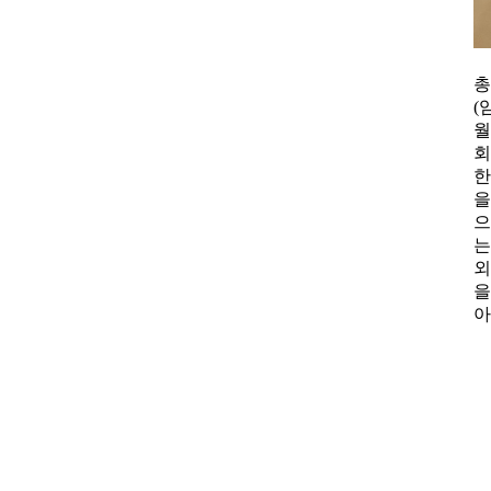
총
(
회
을
으
는
회장 인사말
이사장 인사말
을
상임위원회
임원 현황
아
감사
연혁·사업실적
연혁
역대 이사장
역대회장
정관
회칙
결산 공시
회장 및 감사 선임규정
기부금
찾아오시는 길