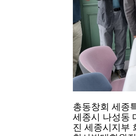
회장 인사말
이사장 인사말
총동창회
상임위원회
임원 현황
모교 소
감사
연혁·사업실적
지부·지
연혁
역대 이사장
언론에 
총동창회 세종특
역대회장
정관
동창회
회칙
결산 공시
포토뉴
세종시 나성동 
회장 및 감사 선임규정
기부금
영상갤
찾아오시는 길
진 세종시지부 