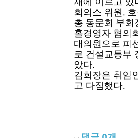
재에 이르고 있
회의소 위원. 
총 동문회 부회
홀경영자 협의회
대의원으로 피선
로 건설교통부 
았다.
김회장은 취임
회장 인사말
이사장 인사말
총동창회
고 다짐했다.
상임위원회
임원 현황
모교 소
감사
연혁·사업실적
지부·지
연혁
역대 이사장
언론에 
역대회장
정관
동창회
회칙
결산 공시
포토뉴
회장 및 감사 선임규정
기부금
영상갤
찾아오시는 길
댓글
0
개