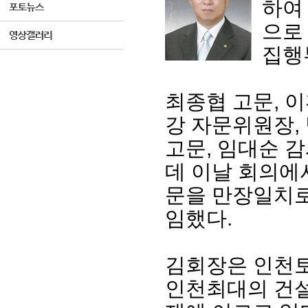
하여
으로
집행
최종협 고문, 
강 자문위원장,
고문, 임대순 
데 이날 회의에
문을 만장일치로
임했다.
김회장은 인천토
인천최대의 건