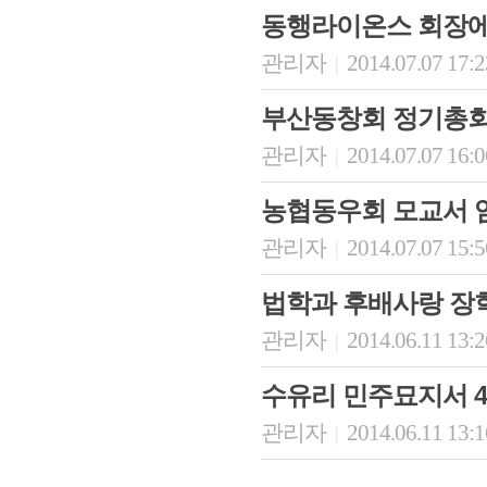
동행라이온스 회장에
관리자
2014.07.07 17:
|
부산동창회 정기총
관리자
2014.07.07 16:
|
농협동우회 모교서 
관리자
2014.07.07 15:
|
회장 인사말
이사장 인사말
총동창회
법학과 후배사랑 장
상임위원회
임원 현황
모교 소
감사
연혁·사업실적
지부·지
관리자
2014.06.11 13:
|
연혁
역대 이사장
언론에 
역대회장
정관
동창회
수유리 민주묘지서 4
회칙
결산 공시
포토뉴
회장 및 감사 선임규정
기부금
영상갤
관리자
2014.06.11 13:
|
찾아오시는 길