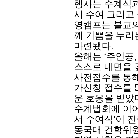
행사는 수계식과
서 수여 그리고
영캠프는 불교의
께 기쁨을 누리는
마련됐다.
올해는 ‘주인공
스스로 내면을 
사전접수를 통해 
회장 인사말
이사장 인사말
총동창회
가신청 접수를 
상임위원회
임원 현황
모교 소
감사
연혁·사업실적
지부·지
운 호응을 받았
연혁
역대 이사장
언론에 
수계법회에 이어
역대회장
정관
동창회
회칙
결산 공시
포토뉴
서 수여식’이 
회장 및 감사 선임규정
기부금
영상갤
찾아오시는 길
동국대 건학위원