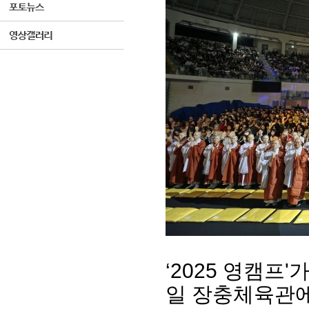
‘2025 영캠프'
일 장충체육관에