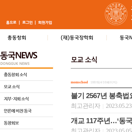
momschool
188개(4/10페이지)
불기 2567년 봉축
최고관리자
2023.05.23
|
개교 117주년…‘동국 M
최고관리자
2023.05.05
|