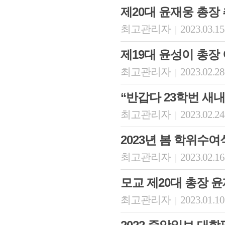
제20대 윤재웅 총장
최고관리자
2023.03.15
|
제19대 윤성이 총장
최고관리자
2023.02.28
|
“반갑다 23학번 새내
최고관리자
2023.02.24
|
회장 인사말
이사장 인사말
총동창회
2023년 봄 학위수여
상임위원회
임원 현황
모교 소
감사
연혁·사업실적
지부·지
최고관리자
2023.02.16
|
연혁
역대 이사장
언론에 
역대회장
정관
동창회
모교 제20대 총장 
회칙
결산 공시
포토뉴
회장 및 감사 선임규정
기부금
영상갤
최고관리자
2023.01.10
|
찾아오시는 길