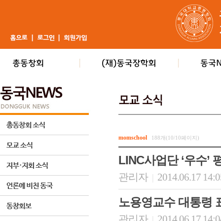
momschool
188개(10/10페이지)
LINC사업단 ‘우수’ 
관리자
2014.06.17 14:
|
노용영교수 대통령 표
관리자
2014.06.17 14:
|