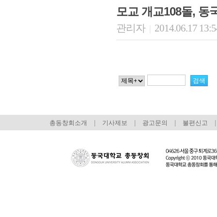
모교 개교108돌, 
관리자
2014.06.17 13:
|
총동창회소개
|
기사제보
|
광고문의
|
불편신고
|
회장 인사말
이사장 인사말
총동창회
상임위원회
임원 현황
모교 소
감사
연혁·사업실적
지부·지
연혁
역대 이사장
언론에 
역대회장
정관
동창회
회칙
결산 공시
포토뉴
회장 및 감사 선임규정
기부금
영상갤
찾아오시는 길