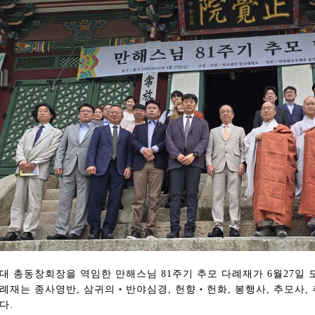
대 총동창회장을 역임한 만해스님 81주기 추모 다례재가 6월27일
례재는 종사영반, 삼귀의‧반야심경, 헌향‧헌화, 봉행사, 추모사,
다.