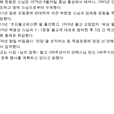
해 한용운 스님은 1879년 8월29일 충남 홍성에서 태어나, 1905
도하고 영제 스님으로부터 수계했다.
911년 일본 조동종에 반대하며 석전 박한영 스님과 임제종 운동을
임했다.
913년 ‘조선불교유신론’을 출간했고, 1918년 불교 교양잡지 ‘유심’
919년 백용성 스님과 3‧1운동 불교계 대표로 참여한 후 3년 간 옥
회 총재로 취임했다.
930년 항일 비밀결사 ‘만당’을 조직하는 등 독립운동에 앞장 선 만해 
서 입적했다.
교는 시집 <님의 침묵> 탈고 100주년이자 만해스님 탄신 146주기
 문화 행사를 계획하고 있다고 밝혔다.
총동창회 소식
동문동정
회
모교 소식
동국의 창
장
지부·지회 소식
동국인 인터뷰
자
언론에 비친 동국
경조사
동창회보
이달의 시
포토뉴스
영상갤러리