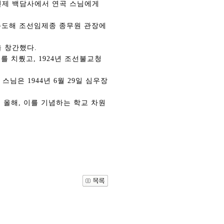
년 인제 백담사에서 연곡 스님에게
 주도해 조선임제종 종무원 관장에
을 창간했다.
고를 치뤘고, 1924년 조선불교청
스님은 1944년 6월 29일 심우장
인 올해, 이를 기념하는 학교 차원
관건립기금 기부자
공지사항
학발전기금 기부자
자유게시판
랑스러운 동국인
회비·장학기금 안내
연락처 수정
동국의료원 혜택
만해마을 할인 혜택
지부지회 링크
동문기업 링크