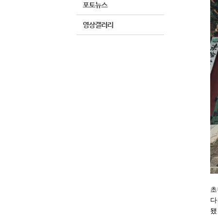
초
다
됐