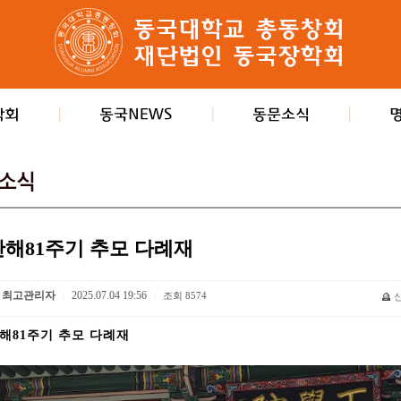
만해81주기 추모 다례재
최고관리자
2025.07.04 19:56
조회
8574
|
|
해81주기 추모 다례재