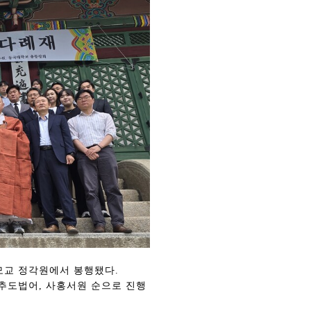
 모교 정각원에서 봉행됐다.
 추도법어, 사홍서원 순으로 진행