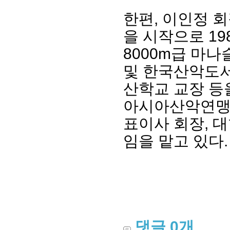
한편, 이인정 
을 시작으로 1
8000m급 마
및 한국산악도서
산학교 교장 등
아시아산악연맹 
표이사 회장, 
임을 맡고 있다.
댓글
0
개