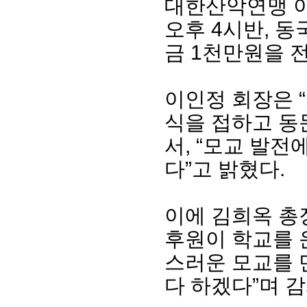
대한산악연맹 이인
오후 4시반, 
금 1천만원을 
이인정 회장은 
식을 접하고 동
서, “모교 발
다”고 밝혔다.
회장 인사말
이사장 인사말
총동창회
상임위원회
임원 현황
모교 소
감사
연혁·사업실적
지부·지
이에 김희옥 총
연혁
역대 이사장
언론에 
후원이 학교를 
역대회장
정관
동창회
회칙
결산 공시
포토뉴
스러운 모교를 
회장 및 감사 선임규정
기부금
영상갤
다 하겠다”며 
찾아오시는 길