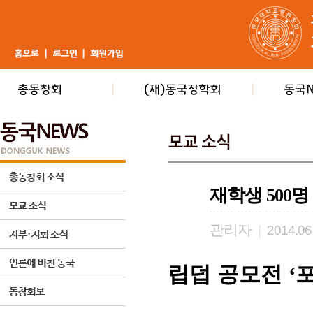
재학생 500
관리자
|
2014.06
립덥 공모전
‘