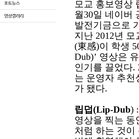
모교 홍보영상 
월
30
일 네이버 
발전기금으로 
지난
2012
년 모
(
東感
)
이 학생
5
Dub)’
영상은 
인기를 끌었다
.
는 운영자 추
가 됐다
.
립덥
(Lip-Dub
) 
영상을 찍는 동
처럼 하는 것이