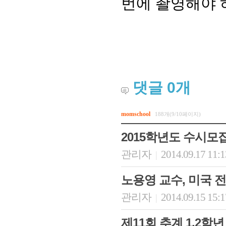
번에 촬영해야 
댓글
0
개
momschool
188개(9/10페이지)
회장 인사말
이사장 인사말
총동창회
2015학년도 수시모집 
상임위원회
임원 현황
모교 소
감사
연혁·사업실적
지부·지
관리자
2014.09.17 11:
|
연혁
역대 이사장
언론에 
역대회장
정관
동창회
노용영 교수, 미국
회칙
결산 공시
포토뉴
관리자
2014.09.15 15:
회장 및 감사 선임규정
기부금
|
영상갤
찾아오시는 길
제11회 추계 1,2