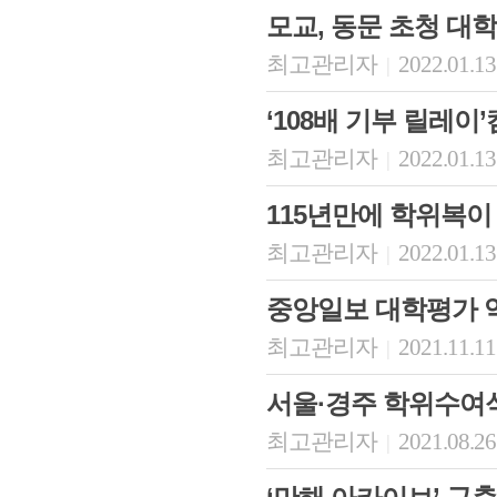
모교, 동문 초청 대
최고관리자
2022.01.13
|
‘108배 기부 릴레이
최고관리자
2022.01.13
|
115년만에 학위복이
최고관리자
2022.01.13
|
회장 인사말
이사장 인사말
총동창회
중앙일보 대학평가 역
상임위원회
임원 현황
모교 소
감사
연혁·사업실적
지부·지
최고관리자
2021.11.11
|
연혁
역대 이사장
언론에 
역대회장
정관
동창회
서울·경주 학위수여
회칙
결산 공시
포토뉴
회장 및 감사 선임규정
기부금
영상갤
최고관리자
2021.08.26
|
찾아오시는 길