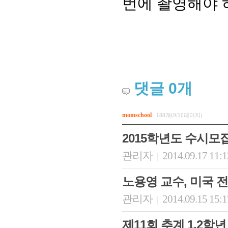
번에 촬영해야 
댓글
0
개
momschool
188개(9/10페이지)
회장 인사말
이사장 인사말
총동창회
2015학년도 수시모집 
상임위원회
임원 현황
모교 소
감사
연혁·사업실적
지부·지
관리자
2014.09.17 11:
|
연혁
역대 이사장
언론에 
역대회장
정관
동창회
노용영 교수, 미국
회칙
결산 공시
포토뉴
관리자
2014.09.15 15:
회장 및 감사 선임규정
기부금
|
영상갤
찾아오시는 길
제11회 추계 1,2