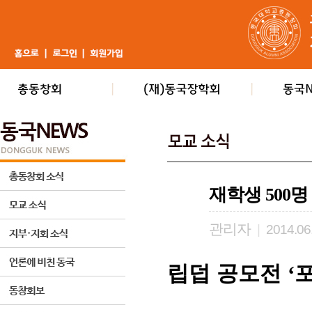
재학생 500
관리자
|
2014.06
립덥 공모전
‘