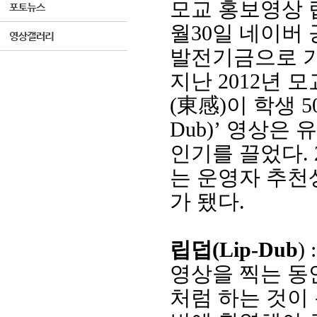
모교 홍보영상 
월
30
일 네이버 
발전기금으로 
지난
2012
년 모
(
東感
)
이 학생
5
Dub)’
영상은 
인기를 끌었다
.
는 운영자 추
가 됐다
.
립덥
(Lip-Dub
) 
영상을 찍는 동
처럼 하는 것이