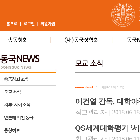
momschool
188개(8/10페이지)
이건열 감독, 대학야구
최고관리자
2018.06.18
|
QS세계대학평가 ‘세계 
최고관리자
2018.06.11
|