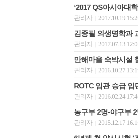
‘2017 QS아시아대
관리자
2017.10.19 15:
|
김종필 의생명학과 교
관리자
2017.07.13 12:
|
만해마을 숙박시설 
관리자
2016.10.27 13:
|
회장 인사말
이사장 인사말
총동창회
ROTC 임관 승급 
상임위원회
임원 현황
모교 소
감사
연혁·사업실적
지부·지
관리자
2016.02.24 17:
|
연혁
역대 이사장
언론에 
역대회장
정관
동창회
농구부 2명-야구부 
회칙
결산 공시
포토뉴
회장 및 감사 선임규정
기부금
영상갤
관리자
2015.12.17 16:
|
찾아오시는 길