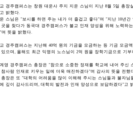
교 경주캠퍼스는 창원 대운사 주지 지운 스님이 지난
8
월
5
일 총장
고 밝혔다
.
운 스님은
"
보시를 하면 주는 내가 더 즐겁고 좋다
"
며
"
지난
10
년간
 곳을 찾다가 동국대 경주캠퍼스가 불교 인재 양성을 위해 노력하는
"
며 뜻을 밝혔다
.
교 경주캠퍼스는 지난해
40
억 원의 기금을 모금하는 등 기금 모금액
 있으며
,
올해도 최근 익명의 노스님이
2
억 원을 장학기금으로 기부
계영 경주캠퍼스 총장은
"
참으로 소중한 정재를 학교에 내어 주신 
 참사람 인재로 키우는 일에 더욱 매진하겠다
"
며 감사의 뜻을 전했
총동창회 소식
동문동정
회
 총장은 또
"
대학의 어려움을 많이 이해해 주시는 스님들과 불자님
모교 소식
동국의 창
장
에 깊이 감사드리며
,
대학의 발전과 인재 양성으로 보답하겠다
"
고 
지부·지회 소식
동국인 인터뷰
자
언론에 비친 동국
경조사
동창회보
이달의 시
포토뉴스
영상갤러리