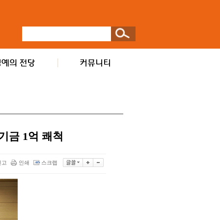
기금 1억 쾌척
신고
인쇄
스크랩