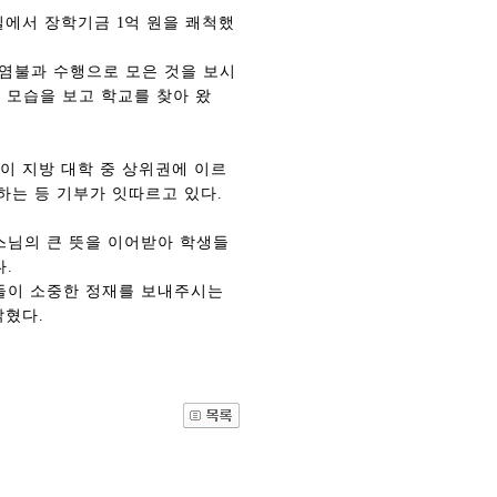
실에서 장학기금
1
억 원을 쾌척했
 염불과 수행으로 모은 것을 보시
 모습을 보고 학교를 찾아 왔
이 지방 대학 중 상위권에 이르
하는 등 기부가 잇따르고 있다
.
스님의 큰 뜻을 이어받아 학생들
다
.
관건립기금 기부자
공지사항
들이 소중한 정재를 보내주시는
학발전기금 기부자
자유게시판
밝혔다
.
랑스러운 동국인
회비·장학기금 안내
연락처 수정
동국의료원 혜택
만해마을 할인 혜택
지부지회 링크
동문기업 링크