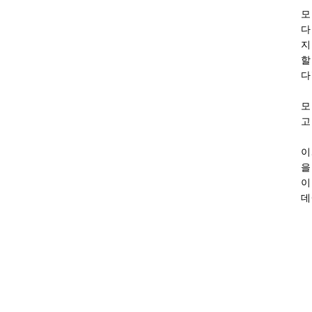
모
다
지
할
다
모
고
이
을
회장 인사말
이사장 인사말
이
상임위원회
임원 현황
데
감사
연혁·사업실적
연혁
역대 이사장
역대회장
정관
회칙
결산 공시
회장 및 감사 선임규정
기부금
찾아오시는 길