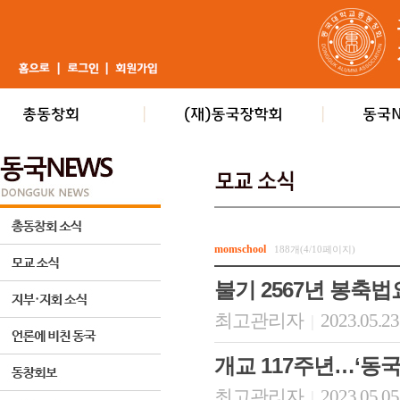
momschool
188개(4/10페이지)
불기 2567년 봉축
최고관리자
2023.05.23
|
개교 117주년…‘동국 M
최고관리자
2023.05.05
|