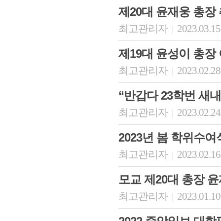
제20대 윤재웅 총장
최고관리자
2023.03.15
|
제19대 윤성이 총장
최고관리자
2023.02.28
|
“반갑다 23학번 새내
최고관리자
2023.02.24
|
회장 인사말
이사장 인사말
총동창회
2023년 봄 학위수여
상임위원회
임원 현황
모교 소
감사
연혁·사업실적
지부·지
최고관리자
2023.02.16
|
연혁
역대 이사장
언론에 
역대회장
정관
동창회
모교 제20대 총장 
회칙
결산 공시
포토뉴
회장 및 감사 선임규정
기부금
영상갤
최고관리자
2023.01.10
|
찾아오시는 길