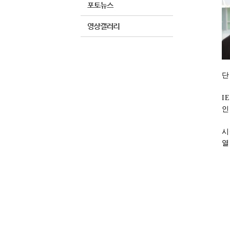
단
I
인
시
열