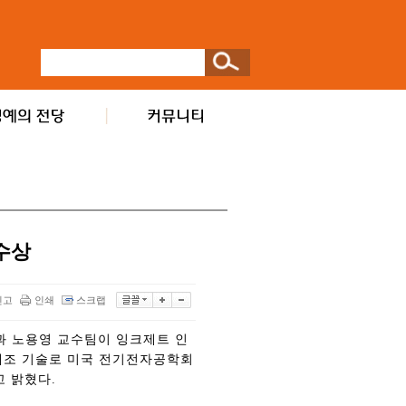
수상
신고
인쇄
스크랩
과 노용영 교수팀이 잉크제트 인
제조 기술로 미국 전기전자공학회
고 밝혔다.