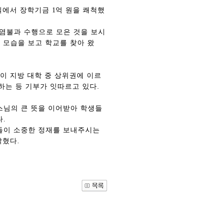
실에서 장학기금
1
억 원을 쾌척했
 염불과 수행으로 모은 것을 보시
 모습을 보고 학교를 찾아 왔
이 지방 대학 중 상위권에 이르
하는 등 기부가 잇따르고 있다
.
스님의 큰 뜻을 이어받아 학생들
다
.
관건립기금 기부자
공지사항
들이 소중한 정재를 보내주시는
학발전기금 기부자
자유게시판
밝혔다
.
랑스러운 동국인
회비·장학기금 안내
연락처 수정
동국의료원 혜택
만해마을 할인 혜택
지부지회 링크
동문기업 링크