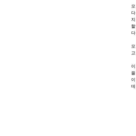
모
다
지
할
다
모
고
이
을
회장 인사말
이사장 인사말
이
상임위원회
임원 현황
데
감사
연혁·사업실적
연혁
역대 이사장
역대회장
정관
회칙
결산 공시
회장 및 감사 선임규정
기부금
찾아오시는 길