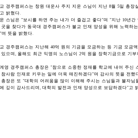
교 경주캠퍼스는 창원 대운사 주지 지운 스님이 지난
8
월
5
일 총장
고 밝혔다
.
운 스님은
"
보시를 하면 주는 내가 더 즐겁고 좋다
"
며
"
지난
10
년간
 곳을 찾다가 동국대 경주캠퍼스가 불교 인재 양성을 위해 노력하는
"
며 뜻을 밝혔다
.
교 경주캠퍼스는 지난해
40
억 원의 기금을 모금하는 등 기금 모금액
 있으며
,
올해도 최근 익명의 노스님이
2
억 원을 장학기금으로 기부
계영 경주캠퍼스 총장은
"
참으로 소중한 정재를 학교에 내어 주신 
 참사람 인재로 키우는 일에 더욱 매진하겠다
"
며 감사의 뜻을 전했
총동창회 소식
동문동정
회
 총장은 또
"
대학의 어려움을 많이 이해해 주시는 스님들과 불자님
모교 소식
동국의 창
장
에 깊이 감사드리며
,
대학의 발전과 인재 양성으로 보답하겠다
"
고 
지부·지회 소식
동국인 인터뷰
자
언론에 비친 동국
경조사
동창회보
이달의 시
포토뉴스
영상갤러리