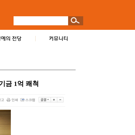
기금 1억 쾌척
신고
인쇄
스크랩