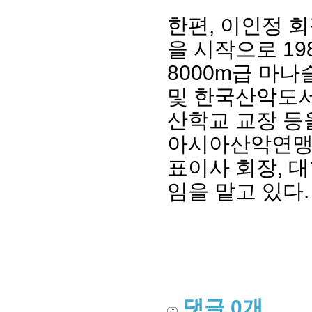
한편, 이인정 
을 시작으로 1
8000m급 마
및 한국산악도서
산학교 교장 등
아시아산악연맹 
표이사 회장, 
임을 맡고 있다.
댓글
0
개