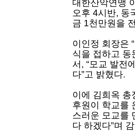
대한산악연맹 이인
오후 4시반, 
금 1천만원을 
이인정 회장은 
식을 접하고 동
서, “모교 발
다”고 밝혔다.
회장 인사말
이사장 인사말
총동창회
상임위원회
임원 현황
모교 소
감사
연혁·사업실적
지부·지
이에 김희옥 총
연혁
역대 이사장
언론에 
후원이 학교를 
역대회장
정관
동창회
회칙
결산 공시
포토뉴
스러운 모교를 
회장 및 감사 선임규정
기부금
영상갤
다 하겠다”며 
찾아오시는 길