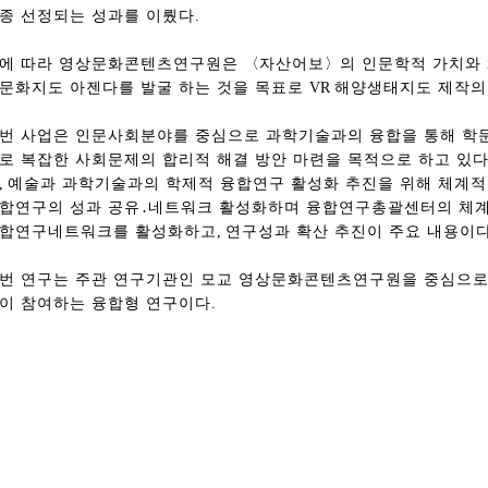
종 선정되는 성과를 이뤘다
.
에 따라 영상문화콘텐츠연구원은
〈
자산어보
〉
의 인문학적 가치와
문화지도 아젠다를 발굴 하는 것을 목표로
VR
해양생태지도 제작의
번 사업은 인문사회분야를 중심으로 과학기술과의 융합을 통해 학
로 복잡한 사회문제의 합리적 해결 방안 마련을 목적으로 하고 있
,
예술과 과학기술과의 학제적 융합연구 활성화 추진을 위해 체계적
합연구의 성과 공유
․
네트워크 활성화하며 융합연구총괄센터의 체계적
합연구네트워크를 활성화하고
,
연구성과 확산 추진이 주요 내용이
번 연구는 주관 연구기관인 모교 영상문화콘텐츠연구원을 중심으로
이 참여하는 융합형 연구이다
.