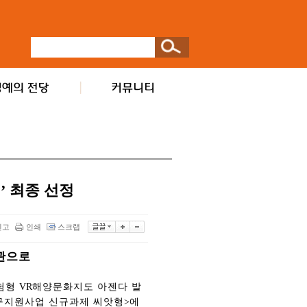
’ 최종 선정
신고
인쇄
스크랩
관으로
험형
VR
해양문화지도 아젠다 발
구지원사업 신규과제 씨앗형
>
에