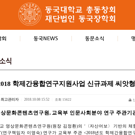
‘2018 학제간융합연구지원사업 신규과제 씨앗형
최고관리자
2018.10.08 15:52
조회
15622
|
|
영상문화콘텐츠연구원
,
교육부 인문사회분야 연구 주관기
교 영상문화콘텐츠연구원
(
원장 김정환
)
의
‘
〈
자산어보
〉
기반의 체
’(
연구책임자 이영숙
)
연구가 교육부 주관
<2018
년도 학제간융합연