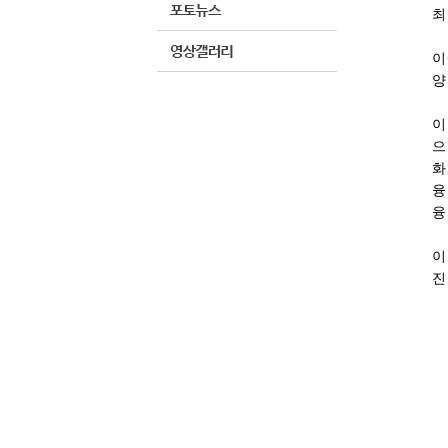
최
이
양
이
으
화
융
융
이
진