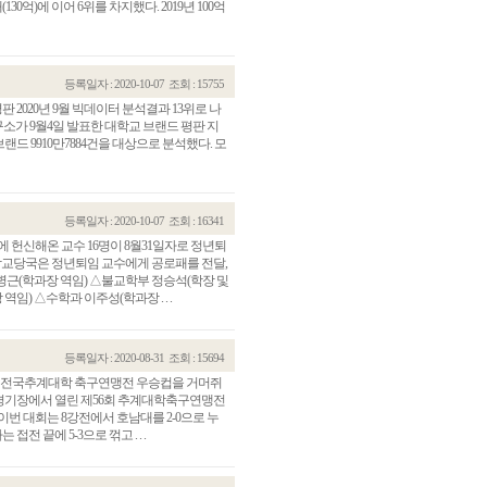
대(130억)에 이어 6위를 차지했다. 2019년 100억
등록일자 : 2020-10-07
조회 : 15755
평판 2020년 9월 빅데이터 분석결과 13위로 나
연구소가 9월4일 발표한 대학교 브랜드 평판 지
 브랜드 9910만7884건을 대상으로 분석했다. 모
등록일자 : 2020-10-07
조회 : 16341
 헌신해온 교수 16명이 8월31일자로 정년퇴
 학교당국은 정년퇴임 교수에게 공로패를 전달,
관건립기금 기부자
공지사항
근(학과장 역임) △불교학부 정승석(학장 및
 △수학과 이주성(학과장 . . .
학발전기금 기부자
자유게시판
랑스러운 동국인
회비·장학기금 안내
연락처 수정
등록일자 : 2020-08-31
조회 : 15694
동국의료원 혜택
에 전국추계대학 축구연맹전 우승컵을 거머쥐
만해마을 할인 혜택
종합경기장에서 열린 제56회 추계대학축구연맹전
이번 대회는 8강전에서 호남대를 2-0으로 누
지부지회 링크
전 끝에 5-3으로 꺾고 . . .
동문기업 링크