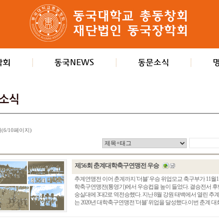
개(6/10페이지)
제56회 춘계대학축구연맹전 우승
추계연맹전 이어 춘계까지 '더블' 우승 위업모교 축구부가 11월
학축구연맹전(통영기)에서 우승컵을 높이 들었다. 결승전서 후
숭실대에 3대2로 역전승했다. 지난 8월 강원 태백에서 열린 
는 2020년 대학축구연맹전 '더블' 위업을 달성했다.이번 춘계 대회는