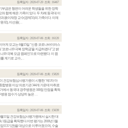
등록일자 : 2020-07-20
조회 : 16467
기부금은 형편이 어려운 학생들을 위한 장학
교와 함께 해온 가족이 있다. 두 차례 동국대 이
과 故이재창 교수(경제51)의 가족이다. 이재
, 이선용(. . .
등록일자 : 2020-07-06
조회 : 16120
이어져 모교는 6월15일 “신종 코로나바이러스
 '코로나19 극복 장학금'을 지급하겠다”고 밝
19 극복 모금 캠페인'으로 마련됐다. 이 캠
계기로 교수,. . .
등록일자 : 2020-07-06
조회 : 15820
원이 건강보험심사평가원이 시행한 ‘제1차 마
 종합병원 이상 의료기관 344개 가운데 마취료
가에서 동국대 경주병원은 100점 만점을 획득
원 점수가 상당히 높은 . . .
등록일자 : 2020-07-06
조회 : 15639
 6월11일 건강보험심사평가원에서 실시한 대
 1등급을 획득했다.이번 평가는 2018년 1월
폐암113기관)을 대상으로 이루어졌으며, 수술