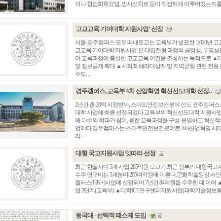
이나 항암화학요법, 방사선치료 등이 적정하게 이루어졌는지를 분
고교교육 기여대학 지원사업’ 선정
서울-경주캠퍼스 모두 따내모교는 교육부가 발표한 ‘2020년 
교교육 기여대학 지원사업’은 대입전형 과정의 공정성, 투명
여 교육과정에 충실한 고교교육 여건을 조성하는 목적으로 ▲
및 정보공개 확대 ▲사회적 배려대상자 및 지역균형 관련 전형 
수도. . .
경주캠퍼스, 교육부 4차 산업혁명 혁신선도대학 선정. .
2년간 총 20억 지원받아, 스마트안전보건분야 선도 경주캠퍼스
대학 사업에 최종 선정되었다.교육부의 혁신선도대학 지원사업은
해 다수의 학과가 참여, 융합 교육과정을 구성·운영하고 혁신적
업이다.경주캠퍼스는 스마트안전보건분야로 4차산업혁명 시대
라 . . .
대형 국고지원사업 잇따라 선정
최근 한달사이 5개 사업 205억원 모교가 최근 정부의 대형국
수주 연구비는 5개분야 205여억원에 이른다.문화학술원장 서
플러스(HK+)사업에 선정되어 7년간 84억원을 수주한 데 이어 ▲
업 2단계(교육부) ▲대학ICT연구센터지원사업(과학기술정보통신부
동국대 - 선택적 패스제 도입