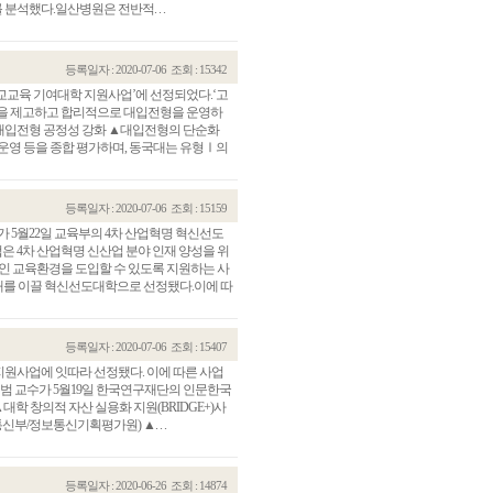
석했다.일산병원은 전반적. . .
등록일자 : 2020-07-06
조회 : 15342
고교교육 기여대학 지원사업’에 선정되었다.‘고
성을 제고하고 합리적으로 대입전형을 운영하
대입전형 공정성 강화 ▲대입전형의 단순화
운영 등을 종합 평가하며, 동국대는 유형Ⅰ의
등록일자 : 2020-07-06
조회 : 15159
가 5월22일 교육부의 4차 산업혁명 혁신선도
 4차 산업혁명 신산업 분야 인재 양성을 위
인 교육환경을 도입할 수 있도록 지원하는 사
를 이끌 혁신선도대학으로 선정됐다.이에 따
등록일자 : 2020-07-06
조회 : 15407
고지원사업에 잇따라 선정됐다. 이에 따른 사업
인범 교수가 5월19일 한국연구재단의 인문한국
대학 창의적 자산 실용화 지원(BRIDGE+)사
/정보통신기획평가원) ▲. . .
등록일자 : 2020-06-26
조회 : 14874