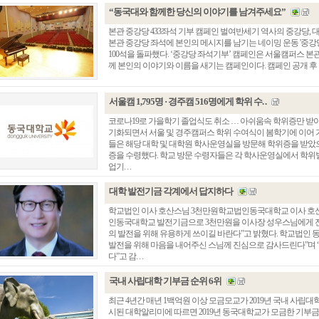
“동국대와 함께한 당신의 이야기를 남겨주세요”
본관 중강당 433좌석 기부 캠페인 벌여반세기 역사의 중강당,
본관 중강당 좌석에 본인의 메시지를 남기는 네이밍 운동 '중강
100석을 돌파했다. ‘중강당 좌석기부’ 캠페인은 서울캠퍼스 본
께 본인의 이야기와 이름을 새기는 캠페인이다. 캠페인 공개 후 동문,
서울캠 1,795명 · 경주캠 516명에게 학위 수. .
코로나19로 가을학기 졸업식도 취소 … 아쉬움속 학위증만 받
기화되면서 서울 및 경주캠퍼스 학위 수여식이 봄학기에 이어 
들은 해당 대학 및 대학원 학사운영실을 방문해 학위증을 받았
증을 수령했다. 학교 방문 수령자들은 각 학사운영실에서 학위별
업기. . .
대학 발전기금 각계에서 답지하다
학교법인 이사 호산스님 3천만원학교법인동국대학교 이사 호산스
인동국대학교 발전기금으로 3천만원을 이사장 성우스님에게 
의 발전을 위해 유용하게 쓰이길 바란다”고 밝혔다. 학교법인
발전을 위해 마음을 내어주신 스님께 진심으로 감사드린다”며 “
다”고 감. . .
국내 사립대학 기부금 순위 6위
최근 4년간 매년 1백억원 이상 모금모교가 2019년 국내 사립대
시된 대학알리미에 따르면 2019년 동국대학교가 모금한 기부금