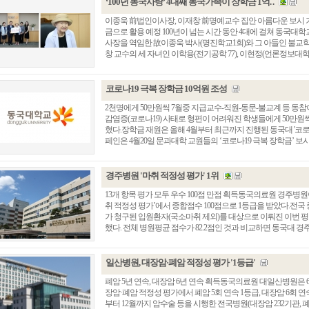
‘100년 동국사랑’ 4대째 동국가족이 장학금 1억. .
이종욱 前법인이사장, 이재창 前명예교수 집안 아름다운 보시 
금으로 활용 예정 100년이 넘는 시간 동안 4대에 걸쳐 동국대학
사장을 역임한 故이종욱 박사(명진학교1회)와 그 아들인 불교학
창 교수의 세 자녀인 이학용(전기공학 77), 이현정(언론정보대학원 02)
코로나19 극복 장학금 10억원 조성
2천명에게 50만원씩 7월중 지급교수-직원-동문-불교계 등 동참
감염증(코로나19) 사태로 형편이 어려워진 학생들에게 50만원씩
혔다.장학금 재원은 올해 4월부터 최근까지 진행된 동국대 '코로나
페인은 4월20일 문과대학 교원들의 ‘코로나19 극복 장학금’ 보시를 
경주병원 '마취 적정성 평가' 1위
13개 항목 평가 모두 우수 100점 만점 획득동국의료원 경주병
취 적정성 평가’에서 종합점수 100점으로 1등급을 받았다.전국
가 청구된 입원환자(국소마취 제외)를 대상으로 이뤄진 이번 평
했다. 전체 병원평균 점수가 82.2점인 것과 비교하면 동국대 경주병
일산병원, 대장암·폐암 적정성 평가 '1등급'
폐암 5년 연속, 대장암 6년 연속 획득동국의료원 대일산병원은
장암·폐암 적정성 평가에서 폐암 5회 연속 1등급, 대장암 6회 연속
부터 12월까지 암수술 등을 시행한 전국병원(대장암 232기관, 