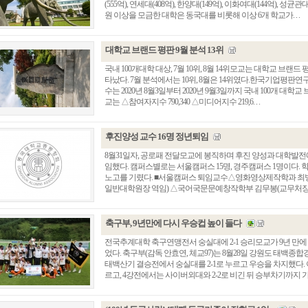
(555억), 연세대(408억), 한양대(149억), 이화여대(144억), 성균관
원 이상을 모금한 대학은 동국대를 비롯해 이상 6개 학교가. . .
대학교 브랜드 평판 9월 분석 13위
국내 100개대학 대상, 7월 10위, 8월 14위모교는 대학교 브랜드 
타났다. 7월 분석에서는 10위, 8월은 14위였다.​한국기업평판
수는 2020년 8월3일부터 2020년 9월3일까지 국내 100개 대학교
교는 △참여자지수 790,340 △미디어지수 219,6. . .
후진양성 교수 16명 정년퇴임
8월31일자, 공로패 전달모교에 봉직하며 후진 양성과 대학발전에
임했다. 캠퍼스별로는 서울캠퍼스 15명, 경주캠퍼스 1명이다.
총동창회 소식
동문동정
회
노고를 기렸다. ■서울캠퍼스 퇴임교수△영화영상제작학과 최병
일반대학원장 역임) △국어국문문예창작학부 김무봉(교무처장 역임)
모교 소식
동국의 창
장
지부·지회 소식
동국인 인터뷰
자
언론에 비친 동국
경조사
축구부, 9년만에 다시 우승컵 높이 들다
동창회보
이달의 시
전국추계대학 축구연맹전서 숭실대에 2-1 승리모교가 9년 만
포토뉴스
었다. 축구부(감독 안효연, 체교97)는 8월28일 강원도 태백
태백산기 결승전에서 숭실대를 2-1로 누르고 우승을 차지했다. 
영상갤러리
르고, 4강전에서는 사이버외대와 2-2로 비긴 뒤 승부차기까지 가는 접