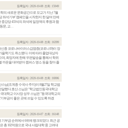
등록일자 : 2020-10-08
조회 : 15949
 대학의 새로운 문화공간으로 모교가 지난 7월
당 좌석기부' 캠페인을 시작한지 한 달여 만에
관 중강당 433석의 좌석에 일정액의 후원과 함
 교. . .
등록일자 : 2020-10-08
조회 : 16399
아신종 코로나바이러스감염증(코로나19)이 장
가을학기도 취소됐다. 이에 따라 졸업대상자
으며, 희망자에 한해 우편발송을 통해서 학위
 까운을 대여받아 캠퍼스 명소 등을 찾아 졸
등록일자 : 2020-10-08
조회 : 16906
님(조계종 수국사 주지)이 8월27일 학교법
전달했다.호산 스님은 “학교법인동국대학교
 동국대학교 이사장 성우 스님은 “동국대학교의
기부금이 좋은 곳에 쓰일 수 있도록 하겠
등록일자 : 2020-10-07
조회 : 16148
학 기부금 순위에서 6위에 랭크되었다. 최근 공
은 총 102억원으로 국내 사립대학 중 고려대