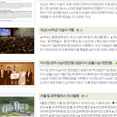
모교는 1학기 수업이 코로나19로 인하여 비대면강의 수업 방식
한 기존 상대평가(a, b, c, d, f)로 일괄 적용하여 진행하기가
하여 기존 상대평가(a, b, c, d, f) 방식과 달리 최대 3과목까지(단, 성
적용할 수 있도록 하였습니다. [관련 기사]
개교114주년 기념식 거행
▲박대신 총동창회장이 개교기념식에 참석, 축사를 했다. ▲20
속상 · 동국학술상 · 동국가족상 등 시상코로나 확산 방지 위해 
기념식이 7일(목) 본관 중강당에서 거행됐다. 개교기념일은 5월
두가 한자리에 모여 축하해야 할 특별한 날이지만 코로나19로 인해 
이사장 성우스님 6천만원-상임이사 성월스님 5천만원. .
이사장 성우스님(사진 중앙)법인 임원으로 학교발전기금 동참
이사 성월스님이 3월 27일 제328차 이사회에 앞서 학교법인발전
스님은 1차분으로 5000만원을 기부했다. 이사장 성우스님은 “코
교 역시 재정 악화가 심각하다”면서 “고통 분담 차원에서 학교에 발
서울 및 경주캠퍼스 인사발령
3월중 단행된 서울 및 경주캠퍼스 보직인사는 다음과 같다. 
관규▲불교대학원장 겸 불교대학장 황순일▲영상문화콘텐츠
과대학.법무대학원장 겸 인권.장애학생지원센터장 강동욱▲
정진우▲평가감사실장 성정석▲경영전문대학원.경영대학 부학