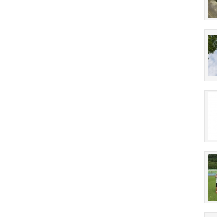
회장 인사말
이사장 인사말
상임위원회
임원 현황
감사
연혁·사업실적
연혁
역대 이사장
역대회장
정관
회칙
결산 공시
회장 및 감사 선임규정
기부금
찾아오시는 길