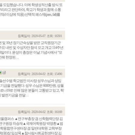
을 도입했습니다. 이에 학생성적산출 방식 또
 다소 무리라고 판단하여, 학교가 학생과 함께 소통
적d 이상에 적용) 선택적 패스제(pass, fail)를
등록일자 : 2020-05-07
조회 : 16301
년 및 10년 장기근속상을 받은 교직원장기근
주요 내빈 및 수상자만 참석 모교 개교 114주년
8일이다. 윤성이 총장은 이날 기념사에서 “모
한정된. . .
등록일자 : 2020-04-02
조회 : 15490
 솔선수범 학교법인 이사장 성우스님과 상임
기금을 전달했다. 성우 스님은 6000만원, 성월
로나19로 인해 많은 분들이 고통받고 있고, 학
전기금을 전달. . .
등록일자 : 2020-04-02
조회 : 16169
◆서울캠퍼스 ▲연구부총장 겸 산학협력단장 김
연구원장 차승재▲국제어학원장 박영환▲법
산학융합연구센터장 겸 일반대학원 교학부장
(원)장 임성묵▲참사람사회공헌센터장 김