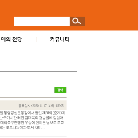
등록일자 : 2020-11-17
조회 : 15905
1일 통영공설운동장에서 열린 제56회 (춘계)대
반 추가시간 터진 김대욱의 결승골에 힘입어
추계대학축구연맹전 우승에 연이은 낭보로 모교
 코로나19 여파로 세 차례. . .