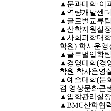
▲
문과대학
·
이
▲
역량개발센터
▲
글로벌교류팀
▲
산학지원실장
▲
사회과학대
학원
)
학사운영
▲
글로벌입학팀
▲
경영대학
(
경
학원 학사운영
▲
예술대학
(
문
겸 영상문화콘
▲
입학관리실장
▲
BMC
산학협