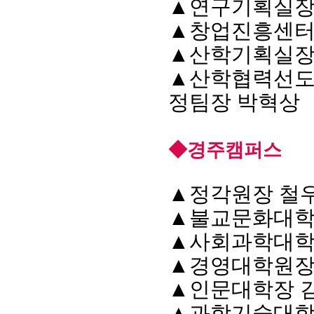
▲
연구기획실장
▲
창업진흥센터
▲
산학기획실장
▲
산학협력선도
정팀장 박혁상
◆
경주캠퍼스
▲
정각원장 철
▲
불교문화대학
▲
사회과학대학
▲
경영대학원장
▲
인문대학장 
▲
과학기술대학