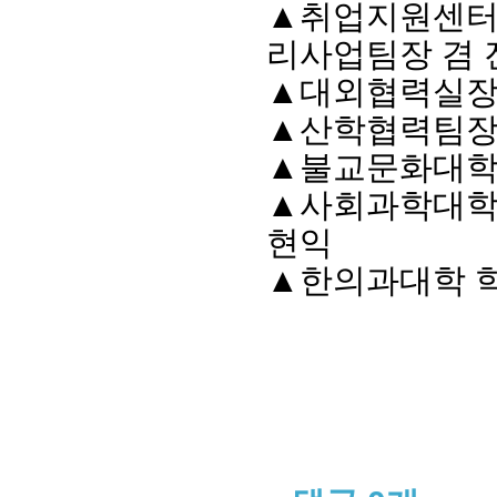
▲
취업지원센터
리사업팀장 겸
▲
대외협력실장
▲
산학협력팀장
▲
불교문화대
▲
사회과학대
현익
▲
한의과대학 