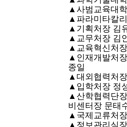
▲
사범교육대학
▲
파라미타칼리
▲
기획처장 김
▲
교무처장 김
▲
교육혁신처장
▲
인재개발처장
종일
▲
대외협력처장
▲
입학처장 정
▲
산학협력단장
비센터장 문태
▲
국제교류처장
▲
정보관리실장