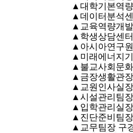
▲
대학기본역량
▲
데이터분석센
▲
교육역량개발
▲
학생상담센터
▲
아시아연구
▲
미래에너지기
▲
불교사회문화
▲
금장생활관장
▲
교원인사실장
▲
시설관리팀장
▲
입학관리실장
▲
진단준비팀장
▲
교무팀장 구