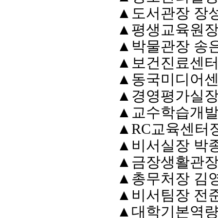
▲
도서관장 장
▲
평생교육원장
▲
박물관장 송
▲
보건진료센터
▲
동국미디어센
▲
경영평가실장
▲
교수학습개발
▲
RC
교육센터장
▲
비서실장 박
▲
금장생활관장
▲
총무처장 김
▲
비서팀장 전
▲
대학기본역