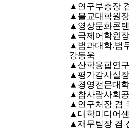
▲
연구부총장 
▲
불교대학원장
▲
영상문화콘텐
▲
국제어학원장
▲
법과대학
.
법
강동욱
▲
산학융합연구
▲
평가감사실장
회장 인사말
이사장 인사말
총동창회
상임위원회
임원 현황
모교 소
▲
경영전문대
감사
연혁·사업실적
지부·지
▲
참사람사회공
연혁
역대 이사장
언론에 
역대회장
정관
동창회
▲
연구처장 겸
회칙
결산 공시
포토뉴
▲
대학미디어센
회장 및 감사 선임규정
기부금
영상갤
찾아오시는 길
▲
재무팀장 겸