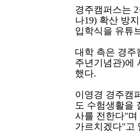
경주캠퍼스는
2
나
19)
확산 방지
입학식을 유튜
대학 측은 경주
주년기념관
)
에
했다
.
이영경 경주캠
도 수험생활을 
사를 전한다
"
며
가르치겠다
"
고