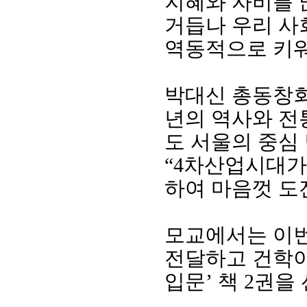
지혜와 자비를 
거듭나 우리 사
역동적으로 키
박대신 총동창
년의 역사와 전
도 서울의 중심
“4
차산업시대가
하여 마음껏 도
모교에서는 이
전달하고 건학
입문
’
책
2
권을