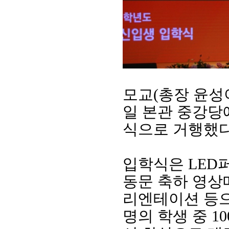
모교
(
총장 윤성
일 본관 중강
식으로 거행했
회장 인사말
이사장 인사말
총동창회
상임위원회
임원 현황
모교 소
감사
연혁·사업실적
지부·지
입학식은
LED
연혁
역대 이사장
언론에 
역대회장
정관
동창회
동문 축하 영상
회칙
결산 공시
포토뉴
리엔테이션 등
회장 및 감사 선임규정
기부금
영상갤
찾아오시는 길
명의 학생 중
10