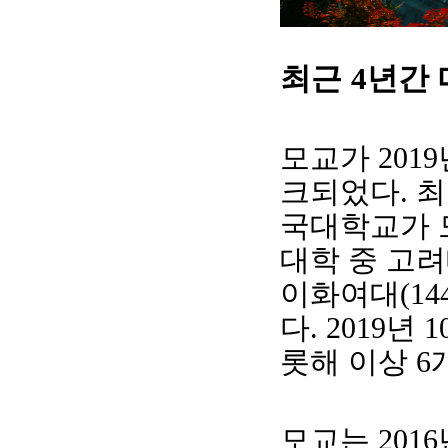
최근
년간
4
모교가
2019
크되었다
.
최
국대학교가 
대학 중 고
회장 인사말
이사장 인사말
총동창회
상임위원회
임원 현황
모교 소
이화여대
(14
감사
연혁·사업실적
지부·지
다
. 2019
년
1
연혁
역대 이사장
언론에 
역대회장
정관
동창회
롯해 이상
6
회칙
결산 공시
포토뉴
회장 및 감사 선임규정
기부금
영상갤
찾아오시는 길
모교는
2016