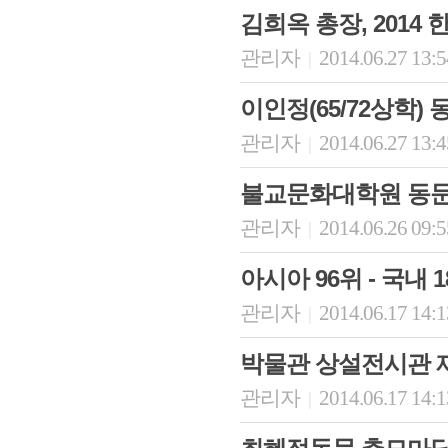
김희옥 총장, 2014
관리자
2014.06.27 13:
|
이인정(65/72상학)
관리자
2014.06.27 13:
|
불교문화대학원 동문
관리자
2014.06.26 09:
|
회장 인사말
이사장 인사말
총동창회
아시아 96위 - 국내 
상임위원회
임원 현황
모교 소
감사
연혁·사업실적
지부·지
관리자
2014.06.17 14:
|
연혁
역대 이사장
언론에 
역대회장
정관
동창회
박물관 상설전시관 
회칙
결산 공시
포토뉴
회장 및 감사 선임규정
기부금
영상갤
관리자
2014.06.17 14:
|
찾아오시는 길