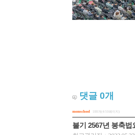
댓글
0
개
momschool
188개(4/10페이지)
불기 2567년 봉축