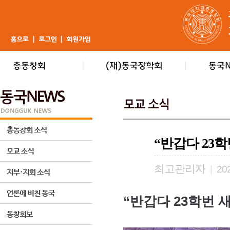
“반갑다 23학
최고관리자
|
202
“반갑다 23학번 