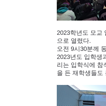
2023학년도 모교
으로 열렸다.
오전 9시30분께 
2023년도 입학
회장 인사말
이사장 인사말
총동창회
리는 입학식에 참
상임위원회
임원 현황
모교 소
감사
연혁·사업실적
을 든 재학생들도 
지부·지
연혁
역대 이사장
언론에 
역대회장
정관
동창회
회칙
결산 공시
포토뉴
회장 및 감사 선임규정
기부금
영상갤
찾아오시는 길