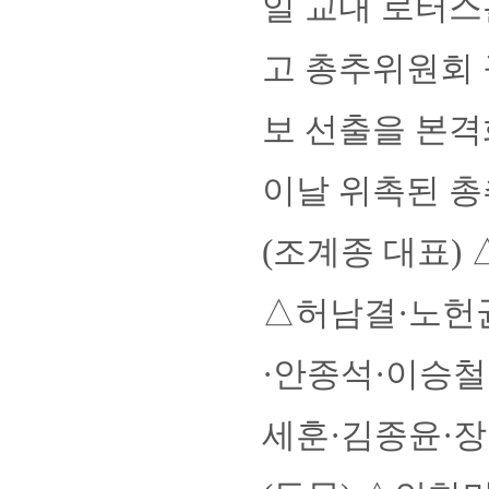
일 교내 로터
고 총추위원회 
보 선출을 본격
이날 위촉된 총
(조계종 대표)
△허남결·노헌
·안종석·이승철
세훈·김종윤·장