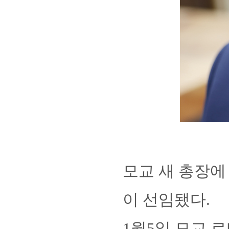
회장 인사말
이사장 인사말
총동창회
상임위원회
임원 현황
모교 소
감사
연혁·사업실적
지부·지
연혁
역대 이사장
언론에 
모교 새 총장에
역대회장
정관
동창회
회칙
결산 공시
포토뉴
이 선임됐다.
회장 및 감사 선임규정
기부금
영상갤
찾아오시는 길
1월5일 모교 