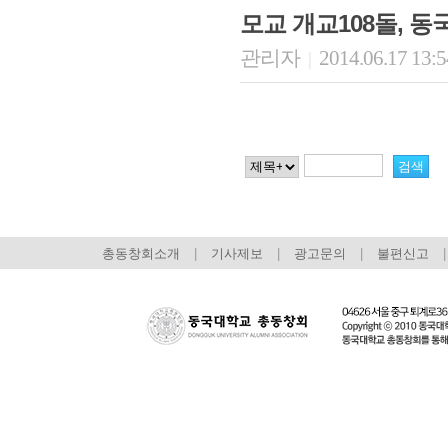
모교 개교108돌, 
관리자
2014.06.17 13:
|
총동창회소개
|
기사제보
|
광고문의
|
불편신고
|
회장 인사말
이사장 인사말
총동창회
상임위원회
임원 현황
모교 소
감사
연혁·사업실적
지부·지
연혁
역대 이사장
언론에 
역대회장
정관
동창회
회칙
결산 공시
포토뉴
회장 및 감사 선임규정
기부금
영상갤
찾아오시는 길