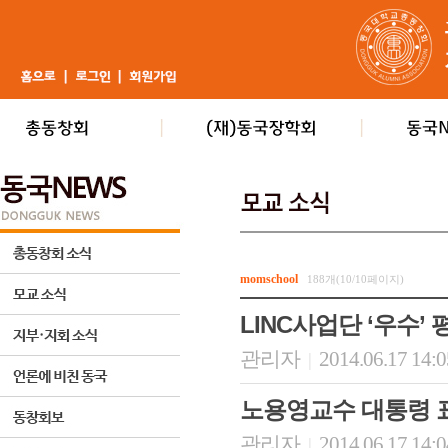
momschool
188개(10/10페이지)
LINC사업단 ‘우수’ 
관리자
2014.06.17 14:
|
노용영교수 대통령 표
관리자
2014.06.17 14:
|