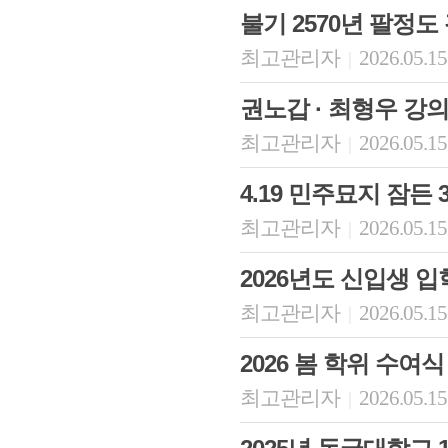
불기 2570년 팔정도
최고관리자
2026.05.15
|
권노갑 · 최형우 강
최고관리자
2026.05.15
|
4.19 민주묘지 잠든 
최고관리자
2026.05.15
|
회장 인사말
이사장 인사말
총동창회
2026년도 신입생 
상임위원회
임원 현황
모교 소
감사
연혁·사업실적
지부·지
최고관리자
2026.05.15
|
연혁
역대 이사장
언론에 
역대회장
정관
동창회
2026 봄 학위 수여식
회칙
결산 공시
포토뉴
회장 및 감사 선임규정
기부금
영상갤
최고관리자
2026.05.15
|
찾아오시는 길