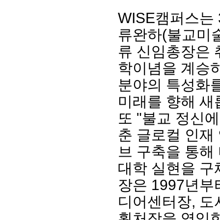
WISE캠퍼스는
류완하(불교미술
류 신임총장은 
학이념을 계승하
분야의 특성화를
미래를 향해 새
또 "불교 정신
회장 인사말
이사장 인사말
총동창회
춘 글로컬 인재
상임위원회
임원 현황
모교 소
브 구축을 통해
감사
연혁·사업실적
지부·지
연혁
역대 이사장
언론에 
대학 실현을 구
역대회장
정관
동창회
회칙
결산 공시
포토뉴
장은 1997년
회장 및 감사 선임규정
기부금
영상갤
디어센터장, 도
찾아오시는 길
획처장을 역임한